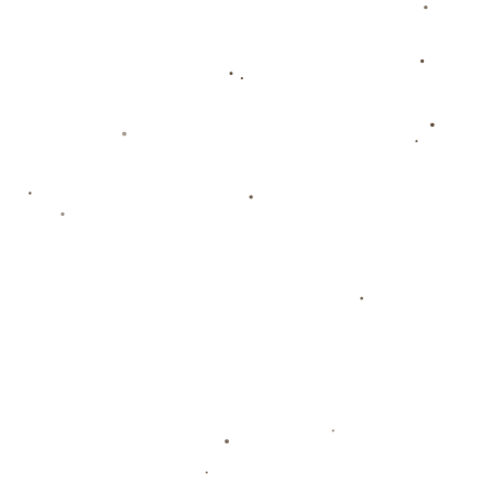
上一篇
丨
阿斯报：J罗有望在国际比赛日过后完成巴列卡诺首秀
下一篇
丨
德弗赖：下场比赛我们有出色的后卫可供选择；未能取胜
很失望