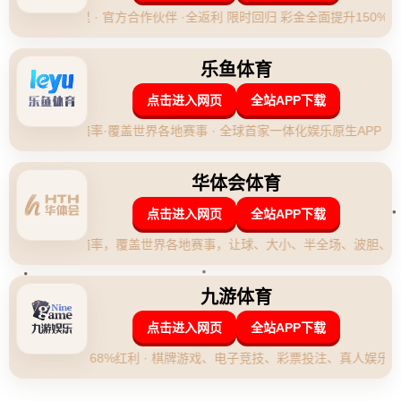
阿斯报：J罗有望在国际比赛日过
后完成巴列卡诺首秀
发布时间：2026-04-29 19:10:47
**阿斯报：J罗有望在国际比赛日过后完成巴列卡诺首秀**
在全球足球迷的持续关注中，J罗，这位全世界闻名的哥伦比亚球
星，如今正准备在西班牙足球的舞台上重新展现他的辉煌。在刚刚结
束的国际比赛日后，所有的目光都聚焦在他即将在巴列卡诺的首秀
上。J罗，这位曾效力于皇家马德里等豪门的中场大师，将如何重新
诠释他的足球传奇成为了各大媒体的热门话题。