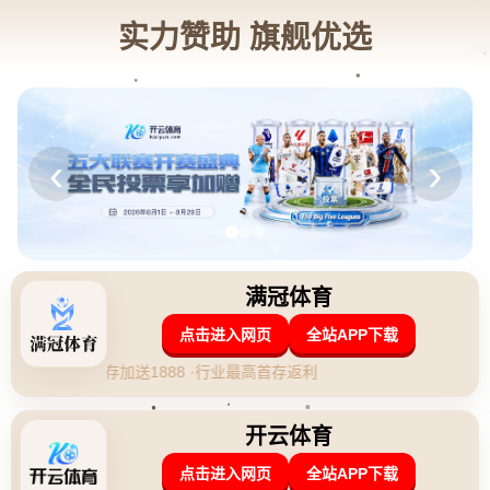
新闻中心
公司新闻
行业资讯
新闻中心