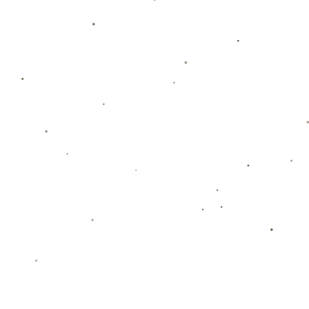
上一篇
丨
布朗：球隊自滿是我們賽季最大的敵人.
下一篇
丨
乒乓｜馬龍樊振東陳夢退出世界排名 劉國梁：WTT規定
值得商榷.
返回