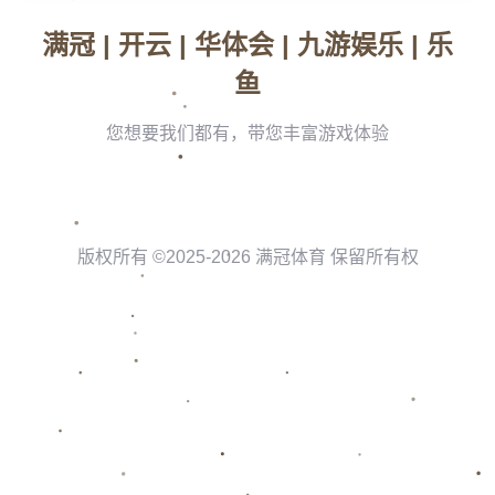
于俱乐部为年轻球员提供的系统化支持和发展环境。佩德罗-索马的
到来，将有机会在这样的环境中得到成长和磨炼，为未来的职业生涯
奠定坚实基础。
*佩德罗-索马能为巴萨二队带来什么？*在当前竞争激烈的赛场上，
巴萨二队需要的不仅仅是实力出众的球员，还需要具备潜力和可塑性
的年轻人。佩德罗-索马的加入，将有助于提升球队在中场的控制
力，他的活力与创新思维能够为球队的战术打法注入新鲜元素。
此外，从俱乐部长期发展来看，租借年轻球员既是降低风险的合理策
略，也是挖掘潜力新人的重要步骤。**巴萨二队租借引进佩德罗-索
马**这样的操作，既能在短期内为球队增加战斗力，又为未来可能的
永久转会预备条件。
纵观佩德罗-索马的加盟动态，不难看出巴萨以其一贯全球化视野和
对年轻球员的重视，持续为球队注入活力与新鲜血液。对于巴萨二队
乃至整个俱乐部来说，这都是一次充满期待的试验。这样的策略不仅
能在短期提升球队实力，更将在长远为培养和发展新一代巴萨球星奠
定坚实基础。