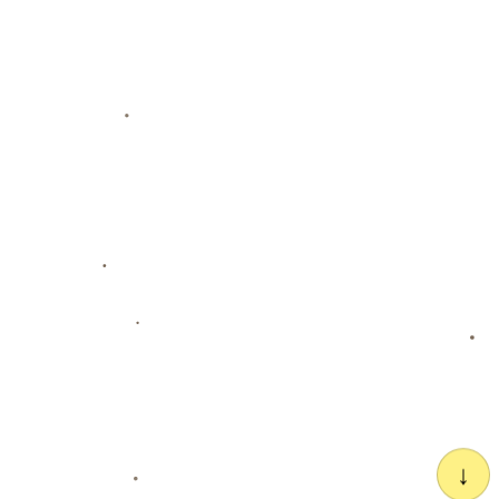
备战世界杯 男篮有条不紊
丨
下一篇