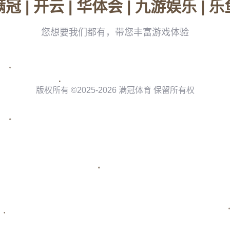
发布时间：2026-04-29 19:10:
未完全恢复 周琦仍在澳洲治疗**
取得了显著的进展，而球队阵容的健康状况则始终是球迷和媒体关注的焦
观，他尚未完全恢复，而周琦则依然在澳大利亚进行治疗。这一消息引发
状况
心球员之一，王哲林在赛事中的表现一直备受期待。然而，杜锋指出他并
一个挑战，也对整个球队的阵容深度构成了影响。根据当前的医疗数据，
持最佳状态。
展
澳洲进行治疗的消息同样让人关注。周琦作为中国篮球的重要内线球员，
比王哲林更为复杂，这也使得球迷们对于后续比赛的展望增添了不确定性