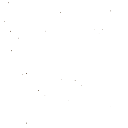
综上所述，这次续约对于迈克-布朗和萨克拉门托国王队来说都是一
个双赢的决定。**新合同的签署不仅巩固了球队的核心架构**，也为
布朗提供了一个继续证明自己的良好平台。我们期待在未来的赛季
中，看到布朗与国王队携手创造更多辉煌的时刻。