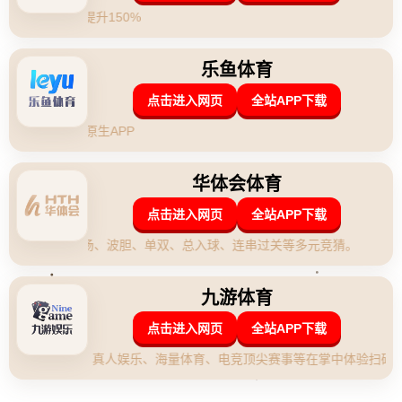
利茲邊鋒薩默維爾體檢過關 西漢
姆仍在商洽.
发布时间：2026-04-29 19:10:47
**利兹边锋萨默维尔体检过关 西汉姆仍在商洽：转会市场上的关键进
展**
在今年夏季转会市场上，足球转会新闻层出不穷，而*利兹联边锋萨
默维尔的动向*则成为各大媒体关注的焦点之一。随着萨默维尔成功
通过体检，他与西汉姆联队的潜在转会再次引发了球迷和评论员的热
烈讨论。这位**新星边锋**的未来动向将如何影响两家俱乐部的未
来，在此我们将进行深度探讨。