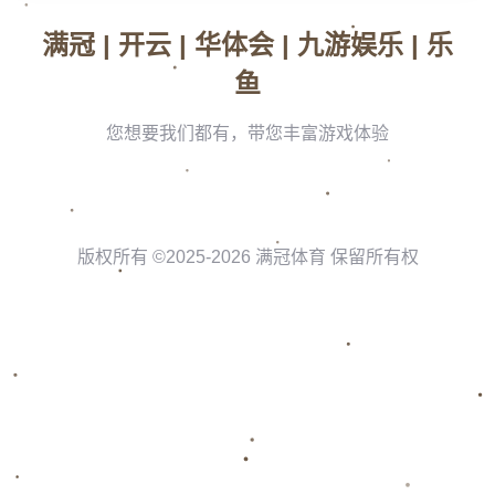
**萨默维尔的重要性**
克里森西奥·萨默维尔，作为利兹联队的边锋，以其速度和技术著
称。他在球场上的表现不仅令人印象深刻，还多次成为比赛的关键人
物。萨默维尔上赛季在英超的出色表现，让他吸引了众多豪门俱乐部
的目光，其中**西汉姆联队展现了浓厚的兴趣**。这种兴趣的背后，
是因为萨默维尔能够为球队带来急需的速度与创造力。
**萨默维尔体检过关的意义**
在职业足球中，转会前的体检是一个必不可少的步骤。萨默维尔顺利
通过体检，不仅意味着他身体健康，也表明他已做好准备加入新的赛
季，迎接新的挑战。体检成功后，萨默维尔与西汉姆的谈判进入了关
键时期。这一步对西汉姆而言，象征着他们距离最终签下这位前途无
量的球员更近了一步。
**西汉姆的战略决策**
西汉姆联正在积极提升他们在英超联赛中的竞争力，引进年轻且有潜