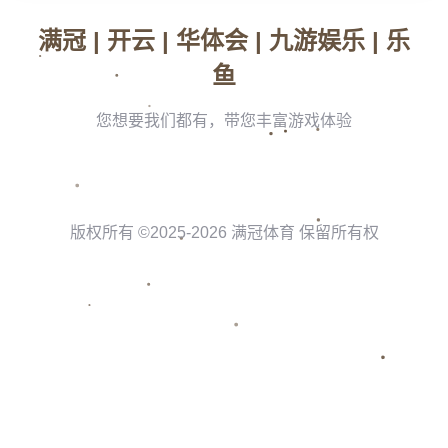
## **主力缺席带来的双重打击**
特谢拉停赛无疑对申花是一次巨大打击。作为队内进攻核心，特谢拉
在中场和锋线间的串联作用举足轻重。目前，他的脚下技术和跑位能
力在中超少有人能匹敌，他不仅是申花进攻端的重要得分点，也是球
队进攻战术实施的“发动机”。每次他缺席时，申花的进攻效率都难免
下降，本次停赛更是让球队的火力蒙上了一层阴影。