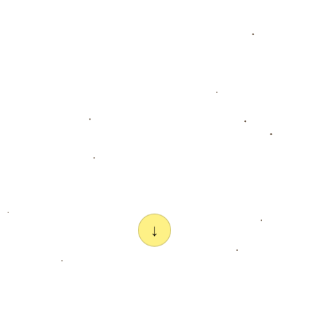
上一篇
丨
无言的结局丨申花观赛手记.
下一篇
丨
客战河南 国安不想再送温暖 李磊赴韩国驰援国足
返回
Copyright 2024
Wending·问鼎娱乐官方网-在线登录入口地址 APP下载
All Rights
by
问鼎娱乐入口
全国咨询热线：
022-8290099