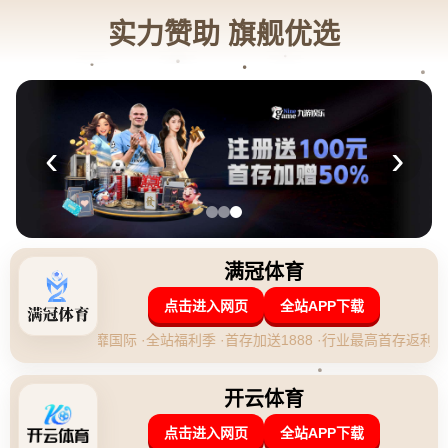
新闻中心
公司新闻
行业资讯
新闻中心