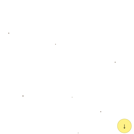
顧｜張家朗江旻憓何詩蓓締歷史 給我們快樂的還有他
丨
下一篇