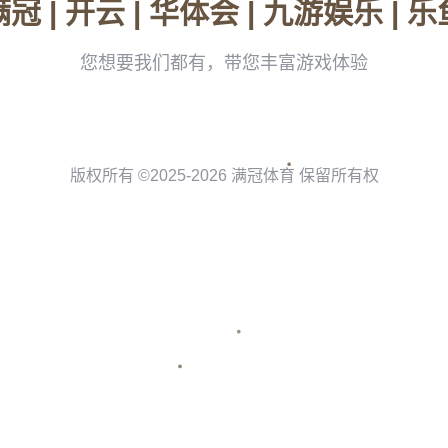
发布时间：2026-04-29 19:10:
有意都靈中衛布雷默 拜仁加入爭奪戰*
點球員層出不窮，但少有像都灵中卫布雷默這樣在短时间内吸引多支豪门
家顶级球队的关注。尤文图斯、國際米蘭和AC米蘭等意甲豪门打响了争
剧性——競爭格局因此瞬间升温。
股还是巅峰战力？
于巴西的后卫球员，近几个赛季迅速崭露头角，成为意甲赛场上最稳固的
在过去的赛季中，他在都灵队贡献了多项亮眼数据，包括场均拦截、抢断
应性，这使得他既能担任传统中卫，也能胜任偏现代化的三中卫体系。
是国际米兰，都需要布雷默这样一位在意甲已经证明过自己的后防大将。
默成为这个夏窗最受期待的转会对象之一。**
. 拜仁：谁更需要布雷默？