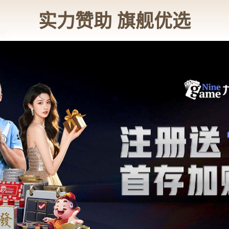
首页
关于我们
产品