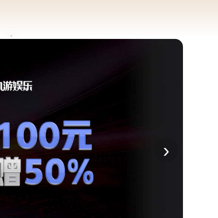
全国咨询热线：
022-8290099
中心
新闻中心
联系方式