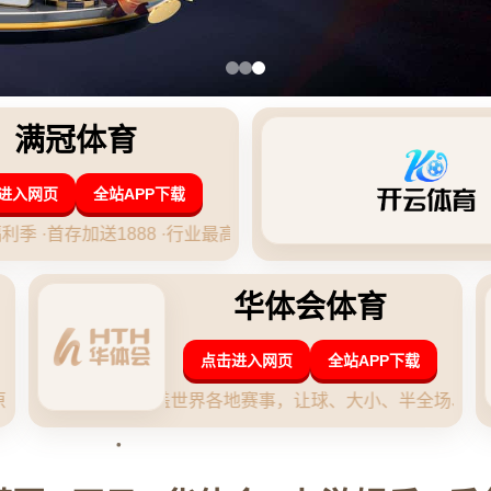
意甲多支豪門有意都靈中衛布雷默