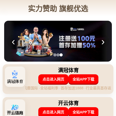
新闻中心
公司新闻
行业资讯
新闻中心