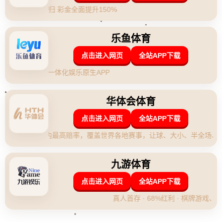
欧冠精彩1夜！利物浦7连胜出线
巴萨5-4读秒绝杀.
发布时间：2026-04-29 19:10:47
在欧冠的赛场上，总有那些让人心跳加速的**激动**时刻，仿佛时间
在这一刻停滞，那不息的绿茵场上，承载着多少球迷的热血与梦想。
当利物浦以7连胜稳步前行，并且巴萨以5-4的绝杀惊艳全场，这样一
个璀璨夜晚，成为了全球球迷津津乐道的话题。
**主题：激烈较量催生的绿茵传奇**