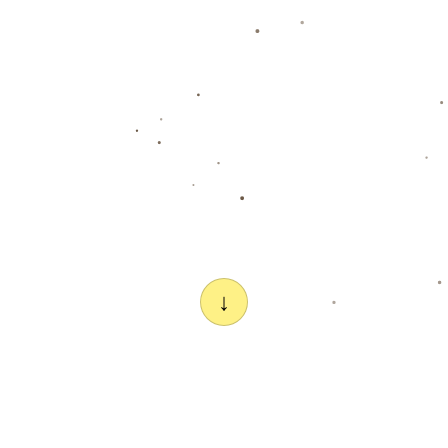
下一篇
丨
名记：大帝积极参与76人讨论 新赛季决定未来
返回
Copyright 2024
Wending·问鼎娱乐官方网-在线登录入口地址 APP下载
All Rights
by
问鼎娱乐入口
全国咨询热线：
022-8290099