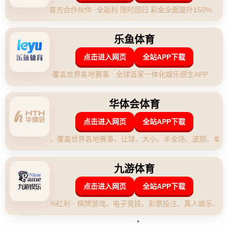
央视制片人：李铁能执教国足是一
路砸钱砸上去的
发布时间：2026-04-29 19:10:47
# 央视制片人：李铁能执教国足是一路砸钱砸上去的
在中国足球的发展历程中，教练的选择一直是备受关注的话题。最
近，央视制片人提到李铁的执教经历时表示：“李铁能执教国足是一
路砸钱砸上去的。”这一观点引发了广泛讨论，背后不仅仅是对李铁
个人能力的评价，更是对中国足球选帅逻辑的一种深刻反思。