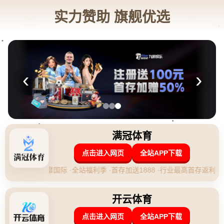
新闻中心
公司新闻
行业资讯
新闻中心