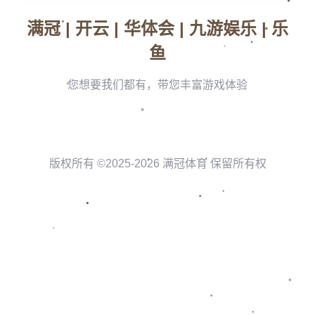
在比賽中，山東泰山的教練團隊根據場上形勢，靈活調整戰術，這也
是球隊能夠最終取勝的重要原因之一。**戰術調整**不僅體現在場上
陣型的變化，還包括對球員心理的疏導與激勵。這樣的調整讓球員在
關鍵時刻能夠保持冷靜，發揮出最佳水平。
## 案例分析：成功的背後
回顧這場比賽，山東泰山的成功並非偶然。球隊在賽前進行了充分的