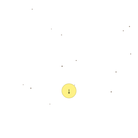
救主.
返回
Copyright 2024
Wending·问鼎娱乐官方网-在线登录入口地址 APP下载
All Rights
by
问鼎娱乐入口
全国咨询热线：
022-8290099