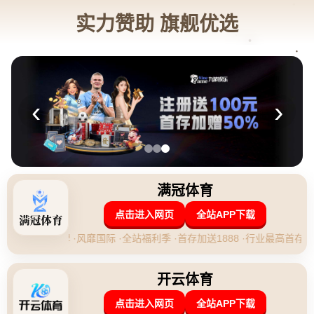
新闻中心
公司新闻
行业资讯
新闻中心