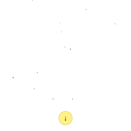
展也对英超赛场乃至国际足坛有着重要意义，值得大家持续关注。
上一篇
丨
2023亞洲杯揭秘：印度對陣澳大利亞交鋒紀錄！.
下一篇
丨
网球——澳网：萨巴伦卡晋级女单八强.
返回
Copyright 2024
Wending·问鼎娱乐官方网-在线登录入口地址 APP下载
All Rights
by
问鼎娱乐入口
全国咨询热线：
022-8290099