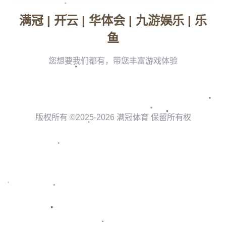
**个人风格展现**
首先，我们不得不提本泽马。这位曾效力于皇家马德里的球星，以简
约而不失奢华的风格著称。无论是私人定制的西装，还是匠心独运的
运动休闲装，本泽马总能以一种低调的方式散发出魅力。他的时尚哲
学注重的是**“质感与细节的完美结合”**。
与本泽马形成鲜明对比的是**姆巴佩**。这位年轻的天才不仅在赛场
上速度惊人，其造型同样充满动感与活力。姆巴佩热衷于街头风，帽
衫与棒球帽是他的标志性单品，展现了他对现代潮流的极简主义解
读。
**团队风格的统一与差异**
法国队在团队造型上的统一性同样值得一提。在国际赛事中，球队常
常穿着定制西装，西装的剪裁和颜色经过精心设计，以体现球队的统
一性和法国的优雅传统。这种团队造型不仅增强了球队的凝聚力，并