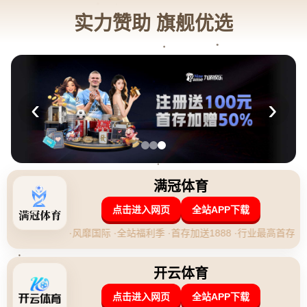
新闻中心
公司新闻
行业资讯
新闻中心