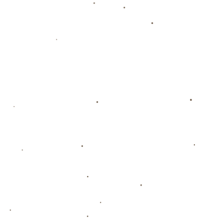
*国际经验的积累*