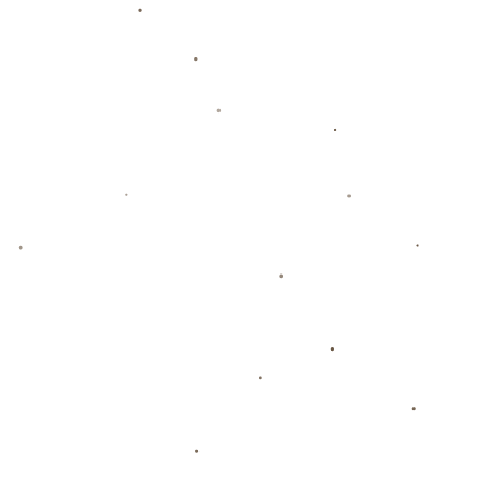
上一篇
丨
约基奇缺阵掘金大胜快船 文班10分马刺负雄鹿.
下一篇
丨
商竣程：“开开心心”打球最重要.
返回