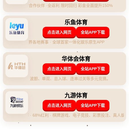
足球报：比0比7更可怕的是 国足
未来怎么办？
发布时间：2026-04-29 19:10:47
**足球报：比0比7更可怕的是 国足未来怎么办？**
在中国足球历史上，0比7的惨败无疑是一个令人痛心的时刻。然而，
比这场失利更令人担忧的是中国足球的未来发展方向。**如何在国际
赛场上崛起，成为一支有竞争力的球队，是每一个关心中国足球的人