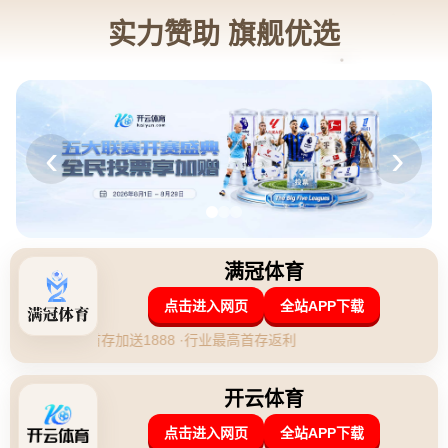
新闻中心
公司新闻
行业资讯
新闻中心