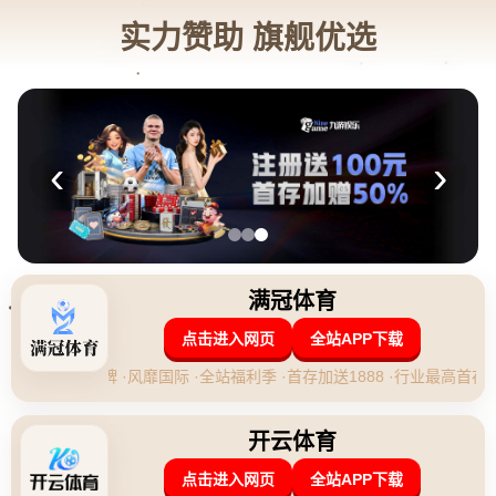
新闻中心
公司新闻
行业资讯
新闻中心