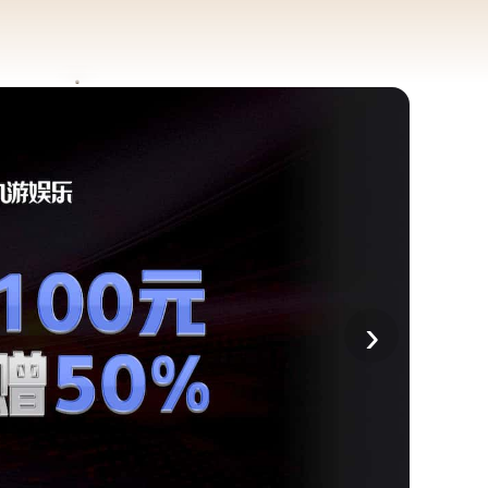
全国咨询热线：
022-8290099
中心
新闻中心
联系方式