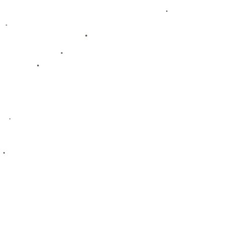
的基本素养**。足协的严厉处罚不仅是对违规行为的惩戒，更