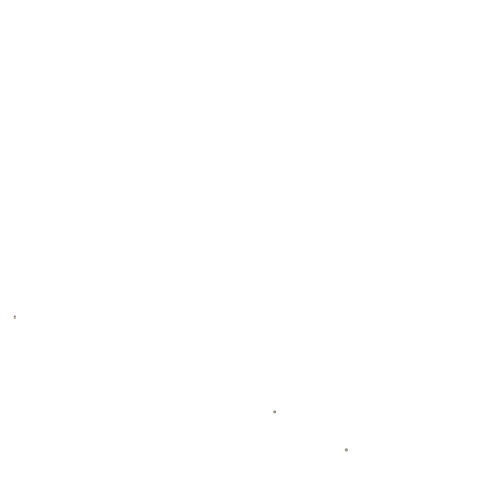
潘喜明的事件为所
是对所有球员的警
### 案例分析：