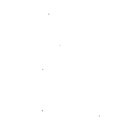
这些事件都表明，**纪律问题是全球足球界共同面临的挑战
的必要手段。