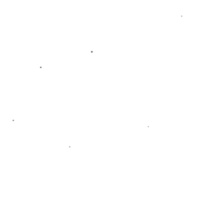
补潘喜明留下的空缺**，这不仅考验了教练的战术调整能力，
展打下基础。