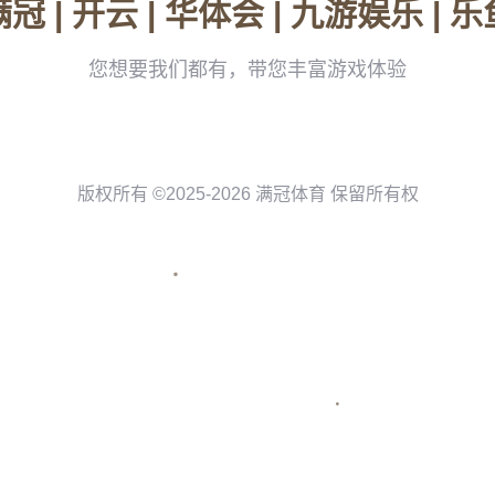
发布时间：2026-04-29 19:10:
客家队潘喜明停赛6场罚款6万的深层次影响**
律问题一直是一个备受关注的话题。**梅州客家队的潘喜明因违规行为被足
规范的关注。本文将深入探讨这一处罚的背景、影响及其对中国足球的启
队的一名重要球员，他在比赛中的表现一直备受瞩目。然而，在最近的一
仅对潘喜明个人产生了影响，也对梅州客家队的整体战术安排带来了挑战。
响
罚**意味着潘喜明将缺席接下来的多场重要比赛，这对梅州客家队的战绩
不利局面。同时，6万元的罚款也对球员个人和俱乐部的经济状况产生了
调整