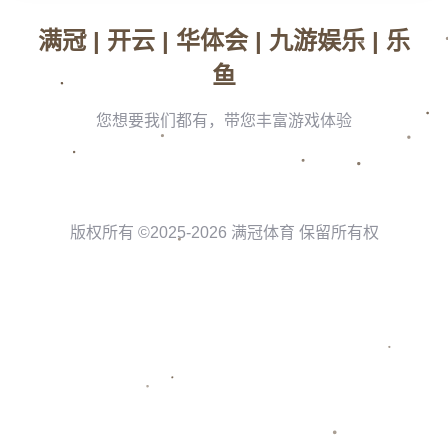
**大巴黎的失利与阵容缺失**
首先，**内马尔和梅西的缺席**对巴黎圣日耳曼的进攻线影响显而易
见。两位超级球星是巴黎的进攻核心，能在关键时刻打破僵局。他们
因伤缺席，导致球队失去最具威胁的攻击选择。这场比赛中，巴黎尽
管占据了控球上的优势，但始终无法在进攻三区展现出应有的威慑力
和效率，显得力不从心。**缺少明星球员的带动作用**，巴黎在面对
防守紧密的朗斯时，显得办法不多。
另一方面，朗斯在比赛中的表现可圈可点。**朗斯的战术布置**十分
成功，他们针对巴黎圣日耳曼的弱点制定了有效的战略。在防守上，
他们紧紧盯住姆巴佩，同时通过高压逼抢迫使巴黎出现失误。在进攻
中，朗斯快速反击，多次撕破巴黎的防线，展现出优秀的团队协作和
精湛的脚下技术。
**案例分析：朗斯的成功秘诀**
朗斯的胜利不仅仅是依靠巴黎明星球员的缺席。事实上，本场比赛中
朗斯的表现应得到更多的肯定。他们的成功秘诀在于针对性战术与出
色的执行力。此前，他们认真研究了巴黎圣日耳曼的打法，并制定了