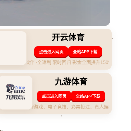
拉什福德首開紀錄B費點射破門.