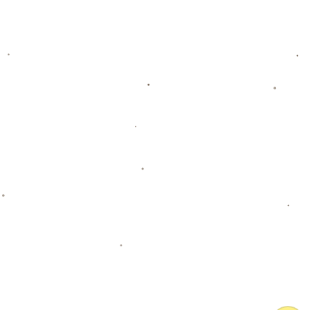
武漢長江2-1河北隊 福布斯打進絕殺並完成梅開二
丨
下一篇