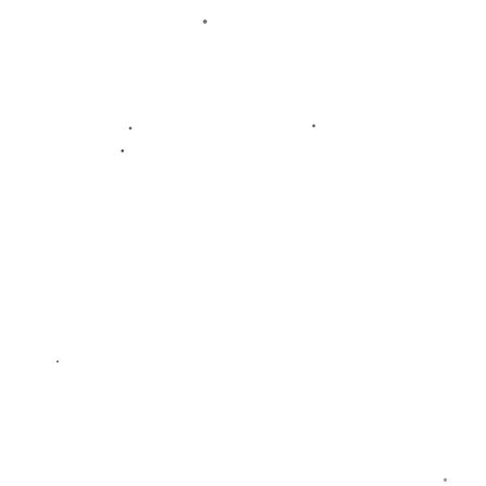
*關鍵詞：歐聯杯、
上一篇
丨
中甲-