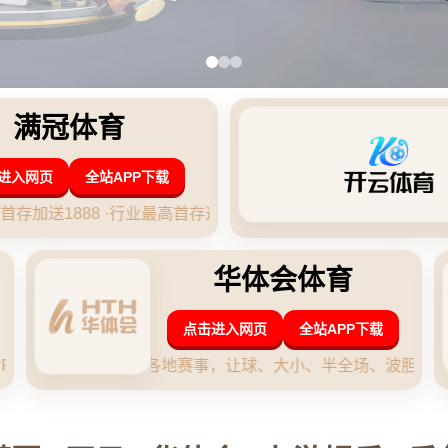
1／4決賽首回合格拉納達0-2曼聯 